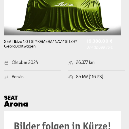
19.388,00 €
SEAT Ibiza 1.0 TSI *KAMERA*NAVI*SITZH*
Gebrauchtwagen
UVP:
32.099,76 €
Oktober 2024
26.377 km
Benzin
85 kW (116 PS)
SEAT
Arona