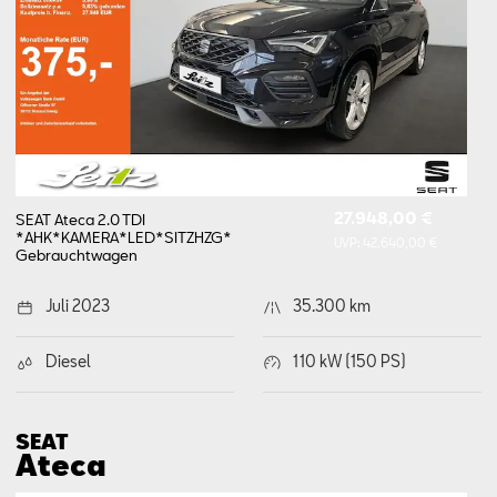
27.948,00 €
SEAT Ateca 2.0 TDI
*AHK*KAMERA*LED*SITZHZG*
UVP:
42.640,00 €
Gebrauchtwagen
Juli 2023
35.300 km
Diesel
110 kW (150 PS)
SEAT
Ateca