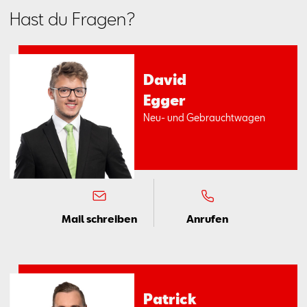
Hast du Fragen?
Da­vid
Eg­ger
Neu- und Ge­braucht­wa­gen
Mail schreiben
Anrufen
Pa­trick