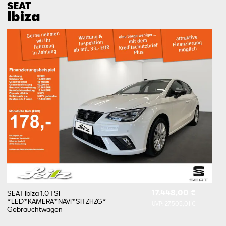
SEAT
Ibiza
17.448,00 €
SEAT Ibiza 1.0 TSI
*LED*KAMERA*NAVI*SITZHZG*
UVP:
27.505,01 €
Gebrauchtwagen