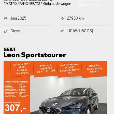
*MATRIX*PANO*BEATS*
Gebrauchtwagen
UVP:
51.980,00 €
Juni 2025
27.930 km
Diesel
110 kW (150 PS)
SEAT
Leon Sports­tourer