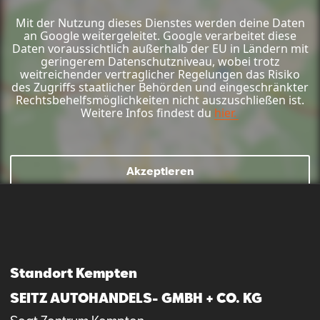
Mit der Nutzung dieses Dienstes werden deine Daten
an Google weitergeleitet. Google verarbeitet diese
Daten voraussichtlich außerhalb der EU in Ländern mit
geringerem Datenschutzniveau, wobei trotz
weitreichender vertraglicher Regelungen das Risiko
des Zugriffs staatlicher Behörden und eingeschränkter
Rechtsbehelfsmöglichkeiten nicht auszuschließen ist.
Weitere Infos findest du
hier.
Akzeptieren
Standort Kempten
SEITZ AUTOHANDELS- GMBH + CO. KG