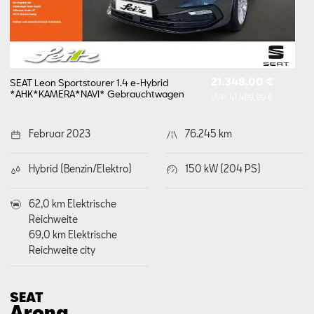
21.348,00 €
SEAT Leon Sportstourer 1.4 e-Hybrid
*AHK*KAMERA*NAVI*
Gebrauchtwagen
UVP:
41.499,99 €
Februar 2023
76.245 km
Hybrid (Benzin/Elektro)
150 kW (204 PS)
62,0 km Elektrische
Reichweite
69,0 km Elektrische
Reichweite city
SEAT
Arona