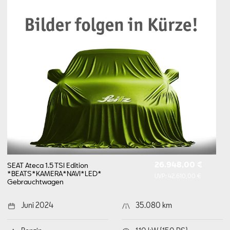
26.948,00 €
SEAT Ateca 1.5 TSI Edition
*BEATS*KAMERA*NAVI*LED*
UVP:
42.610,00 €
Gebrauchtwagen
Juni 2024
35.080 km