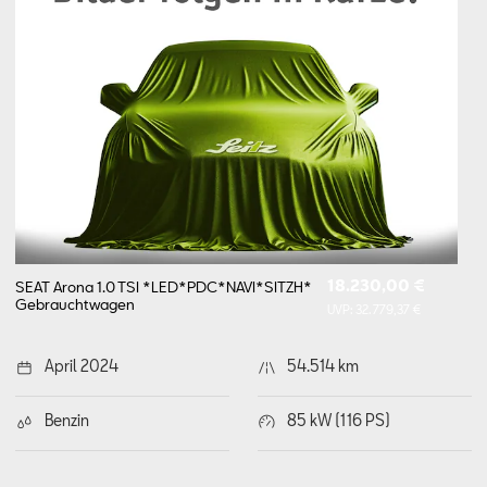
18.230,00 €
SEAT Arona 1.0 TSI *LED*PDC*NAVI*SITZH*
Gebrauchtwagen
UVP:
32.779,37 €
April 2024
54.514 km
Benzin
85 kW (116 PS)