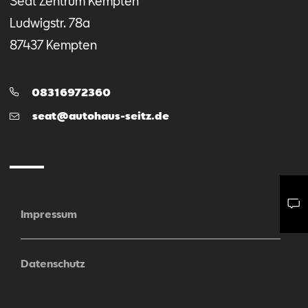
Seat Zentrum Kempten
Ludwigstr.
78a
87437
Kempten
Telefon:
08316972360
E-
seat@autohaus-seitz.de
Mail
Impressum
Mail schreiben
Kontaktformular
Anrufen
Datenschutz