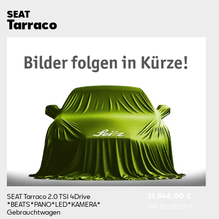
SEAT
Tarraco
31.948,00 €
SEAT Tarraco 2.0 TSI 4Drive
*BEATS*PANO*LED*KAMERA*
UVP:
50.080,01 €
Gebrauchtwagen