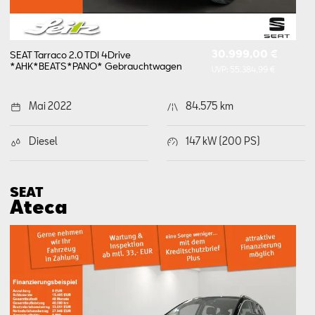
30.999,00 €
SEAT Tarraco 2.0 TDI 4Drive
*AHK*BEATS*PANO*
Gebrauchtwagen
UVP:
55.384,99 €
Mai 2022
84.575 km
Diesel
147 kW (200 PS)
SEAT
Ateca