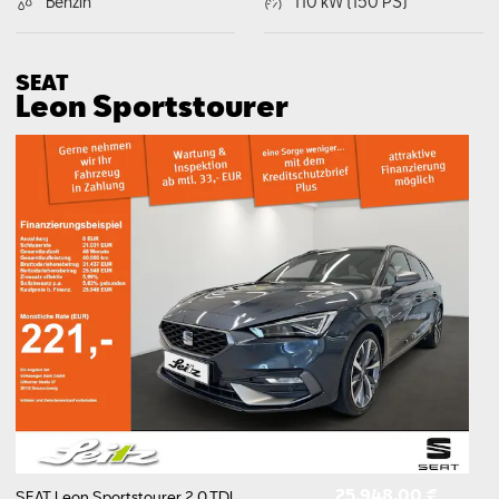
Benzin
110 kW (150 PS)
SEAT
Leon Sports­tourer
25.948,00 €
SEAT Leon Sportstourer 2.0 TDI