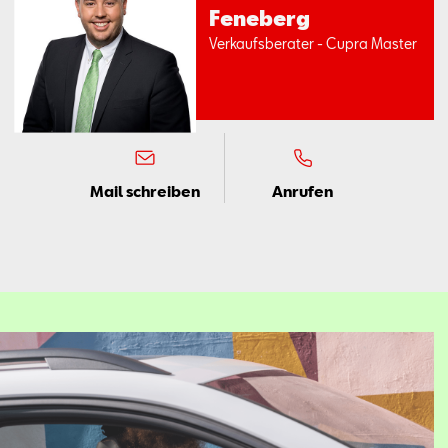
Fe­ne­berg
Ver­kaufs­be­ra­ter - Cup­ra Mas­ter
Mail schreiben
Anrufen