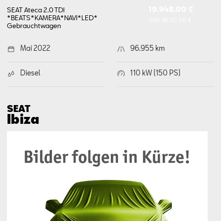
19.948,00 €
SEAT Ateca 2.0 TDI
*BEATS*KAMERA*NAVI*LED*
UVP:
39.110,00 €
Gebrauchtwagen
Mai 2022
96.955 km
Diesel
110 kW (150 PS)
SEAT
Ibiza