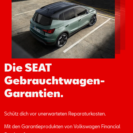
Aktionen
Die SEAT
Gebrauchtwagen-
Garantien.
Schütz dich vor un­er­war­te­ten Re­pa­ra­tur­kos­ten.
Mit den Ga­ran­tie­pro­duk­ten von Volks­wa­gen Fi­nan­ci­al