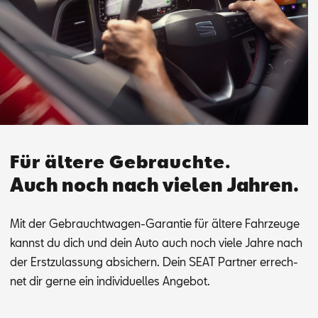
Für ältere Gebrauchte.
Auch noch nach vielen Jahren.
Mit der Ge­braucht­wa­gen-Ga­ran­tie für äl­te­re Fahr­zeu­ge
kannst du dich und dein Auto auch noch vie­le Jah­re nach
der Erst­zu­las­sung ab­si­chern. Dein SEAT Part­ner er­rech­
net dir ger­ne ein in­di­vi­du­el­les An­ge­bot.