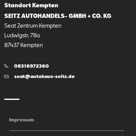
Standort Kempten
SEITZ AUTOHANDELS- GMBH + CO. KG
Seat Zentrum Kempten
Ludwigstr.
78a
87437
Kempten
Telefon:
08316972360
E-
seat@autohaus-seitz.de
Mail
Impressum