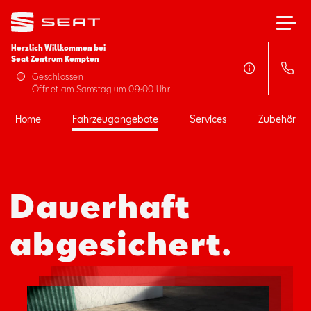
Herzlich Willkommen bei
Seat Zentrum Kempten
Home
Geschlossen
Öffnet am Samstag um 09:00 Uhr
Fahrzeugangebote
Home
Fahrzeugangebote
Services
Zubehör
Services
Dauerhaft
Zubehör
abgesichert.
SEAT FOR BUSINESS
Über uns