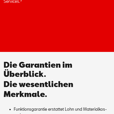
Ser­vices.
³
Die Garantien im
Überblick.
Die wesentlichen
Merkmale.
Funk­ti­ons­ga­ran­tie er­stat­tet Lohn und Ma­te­ri­al­kos­