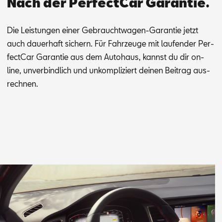
Nach der PerfectCar Garantie.
Die Leis­tun­gen ei­ner Ge­braucht­wa­gen-Ga­ran­tie jetzt
auch dau­er­haft si­chern. Für Fahr­zeu­ge mit lau­fen­der Per­
fec­t­Car Ga­ran­tie aus dem Au­to­haus, kannst du dir on­
line, un­ver­bind­lich und un­kom­pli­ziert dei­nen Bei­trag aus­
rech­nen.