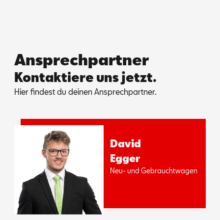
Ansprechpartner
Kontaktiere uns jetzt.
Hier fin­dest du dei­nen An­sprech­part­ner.
Da­vid
Eg­ger
Neu- und Ge­braucht­wa­gen