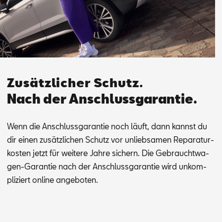
Zusätzlicher Schutz.
Nach der Anschlussgarantie.
Wenn die An­schluss­ga­ran­tie noch läuft, dann kannst du
dir ei­nen zu­sätz­li­chen Schutz vor un­lieb­sa­men Re­pa­ra­tur­
kos­ten jetzt für wei­te­re Jah­re si­chern. Die Ge­braucht­wa­
gen-Ga­ran­tie nach der An­schluss­ga­ran­tie wird un­kom­
pli­ziert on­line an­ge­bo­ten.