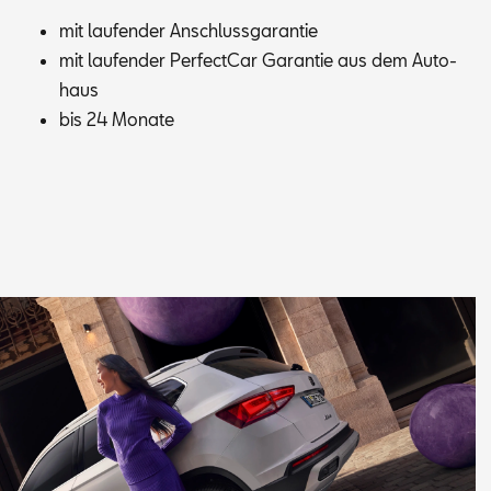
mit lau­fen­der An­schluss­ga­ran­tie
mit lau­fen­der Per­fec­t­Car Ga­ran­tie aus dem Au­to­
haus
bis 24 Mo­na­te