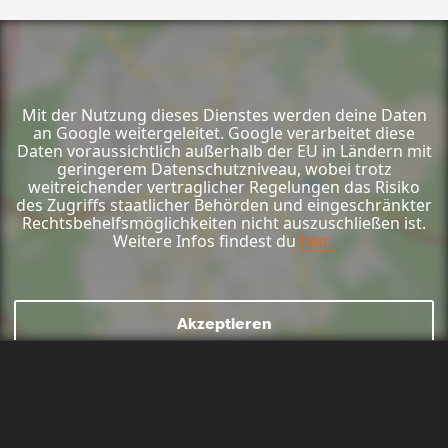
Mit der Nutzung dieses Dienstes werden deine Daten
an Google weitergeleitet. Google verarbeitet diese
Daten voraussichtlich außerhalb der EU in Ländern mit
geringerem Datenschutzniveau, wobei trotz
weitreichender vertraglicher Regelungen das Risiko
des Zugriffs staatlicher Behörden und eingeschränkter
Rechtsbehelfsmöglichkeiten nicht auszuschließen ist.
Weitere Infos findest du
hier.
Mail schreiben
Kontaktformular
Anrufen
Akzeptieren