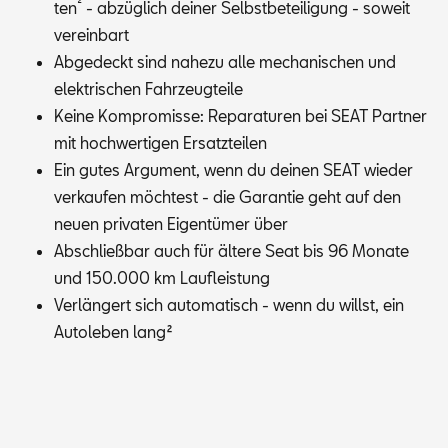
²
ten
- ab­züg­lich dei­ner Selbst­be­tei­li­gung - so­weit
ver­ein­bart
Ab­ge­deckt sind na­he­zu alle me­cha­ni­schen und
elek­tri­schen Fahr­zeug­tei­le
Kei­ne Kom­pro­mis­se: Re­pa­ra­tu­ren bei SEAT Part­ner
mit hoch­wer­ti­gen Er­satz­tei­len
Ein gu­tes Ar­gu­ment, wenn du dei­nen SEAT wie­der
ver­kau­fen möch­test - die Ga­ran­tie geht auf den
neu­en pri­va­ten Ei­gen­tü­mer über
Ab­schließ­bar auch für äl­te­re Seat bis 96 Mo­na­te
und 150.000 km Lauf­leis­tung
Ver­län­gert sich au­to­ma­tisch - wenn du willst, ein
Au­to­le­ben lang
²